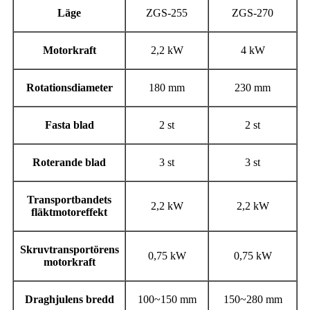
Läge
ZGS-255
ZGS-270
Motorkraft
2,2 kW
4 kW
Rotationsdiameter
180 mm
230 mm
Fasta blad
2 st
2 st
Roterande blad
3 st
3 st
Transportbandets
2,2 kW
2,2 kW
fläktmotoreffekt
Skruvtransportörens
0,75 kW
0,75 kW
motorkraft
Draghjulens bredd
100~150 mm
150~280 mm