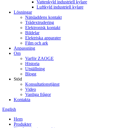
Vattenkyld industriell kylare
Luftkyld industriell kylare
Lösningar
Nätsladdens kontakt
Trådextrudering
Elektronisk kontakt
Bildelar
Elektriska apparater
Film och ark
Anpassning
Om
Varför ZAOGE
Historia
Utställning
Blogg
Stöd
Konsultationstjänst
Video
Vanliga frågor
Kontakta
English
Hem
Produkter