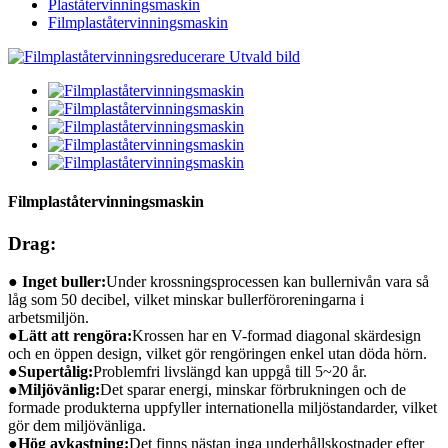
Plaståtervinningsmaskin
Filmplaståtervinningsmaskin
Filmplaståtervinningsmaskin
Drag:
● Inget buller:
Under krossningsprocessen kan bullernivån vara så
låg som 50 decibel, vilket minskar bullerföroreningarna i
arbetsmiljön.
●
Lätt att rengöra:
Krossen har en V-formad diagonal skärdesign
och en öppen design, vilket gör rengöringen enkel utan döda hörn.
●
Supertålig:
Problemfri livslängd kan uppgå till 5~20 år.
●
Miljövänlig:
Det sparar energi, minskar förbrukningen och de
formade produkterna uppfyller internationella miljöstandarder, vilket
gör dem miljövänliga.
●
Hög avkastning:
Det finns nästan inga underhållskostnader efter