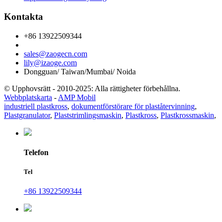
Kontakta
+86 13922509344
sales@zaogecn.com
lily@izaoge.com
Dongguan/ Taiwan/Mumbai/ Noida
© Upphovsrätt - 2010-2025: Alla rättigheter förbehållna.
Webbplatskarta
-
AMP Mobil
industriell plastkross
,
dokumentförstörare för plaståtervinning
,
Plastgranulator
,
Plaststrimlingsmaskin
,
Plastkross
,
Plastkrossmaskin
,
Telefon
Tel
+86 13922509344