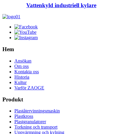
Vattenkyld industriell kylare
Hem
Ansökan
Om oss
Kontakta oss
Historia
Kultur
Varför ZAOGE
Produkt
Plaståtervinningsmaskin
Plastkross
Plastgranulatorer
Torkning och transport
Uppvärmning och kylning