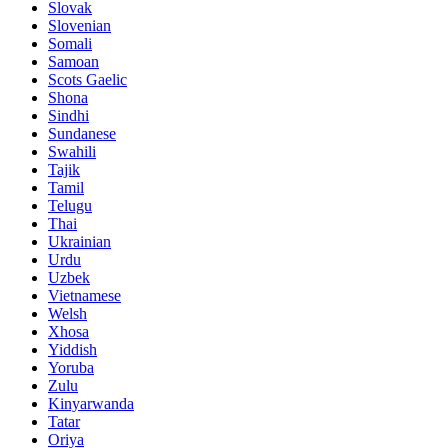
Slovak
Slovenian
Somali
Samoan
Scots Gaelic
Shona
Sindhi
Sundanese
Swahili
Tajik
Tamil
Telugu
Thai
Ukrainian
Urdu
Uzbek
Vietnamese
Welsh
Xhosa
Yiddish
Yoruba
Zulu
Kinyarwanda
Tatar
Oriya