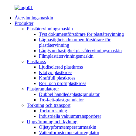
Återvinningsmaskin
Produkter
Plaståtervinningsmaskin
Tyst dokumentförstörare för plaståtervinning
Låghastighets dokumentförstörare för
plaståtervinning
Långsam hastighet plaståtervinningsmaskin
Filmplaståtervinningsmaskin
Plastkross
Ljudisolerad plastkross
Klotyp plastkross
Kraftfull plastkross
Rör- och profilplastkross
Plastgranulatorer
Dubbel handledsplastgranulator
Tre-i-ett-plastgranulator
Torkning och transport
Torkutrustning
Industriella vakuumtransportörer
Uppvärmning och kylning
Oljetypformtemperaturmaskin
Vattenformstemperaturregulator