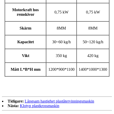
Motorkraft hos
0,75 kW
0,75 kW
remskivor
Skärm
8MM
8MM
Kapacitet
30~60 kg/h
50~120 kg/h
Vikt
350 kg
420 kg
Mått L*B*H mm
1200*900*1100
1400*1000*1300
Tidigare:
Långsam hastighet plaståtervinningsmaskin
Nästa:
Klotyp plastkrossmaskin