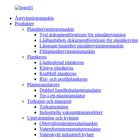
Återvinningsmaskin
Produkter
Plaståtervinningsmaskin
Tyst dokumentförstörare för plaståtervinning
Låghastighets dokumentförstörare för plaståtervin
Långsam hastighet plaståtervinningsmaskin
Filmplaståtervinningsmaskin
Plastkross
Ljudisolerad plastkross
Klotyp plastkross
Kraftfull plastkross
Rör- och profilplastkross
Plastgranulatorer
Dubbel handledsplastgranulator
Tre-i-ett-plastgranulator
Torkning och transport
Torkutrustning
Industriella vakuumtransportörer
Uppvärmning och kylning
Oljetypformtemperaturmaskin
Vattenformstemperaturregulator
Vattenkyld industriell kylare