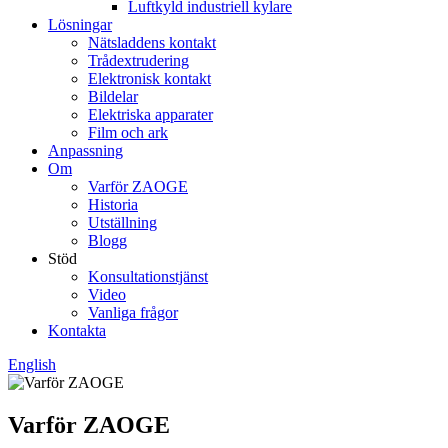
Luftkyld industriell kylare
Lösningar
Nätsladdens kontakt
Trådextrudering
Elektronisk kontakt
Bildelar
Elektriska apparater
Film och ark
Anpassning
Om
Varför ZAOGE
Historia
Utställning
Blogg
Stöd
Konsultationstjänst
Video
Vanliga frågor
Kontakta
English
Varför ZAOGE