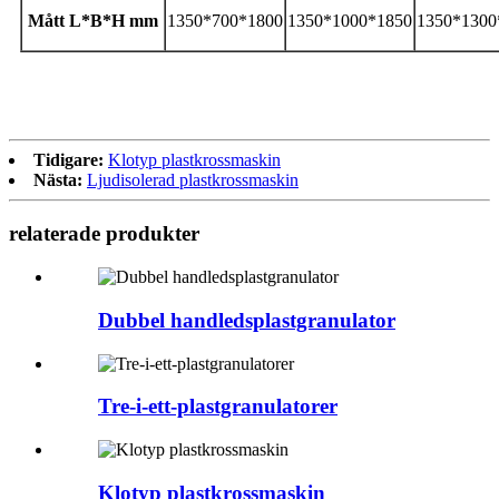
Mått L*B*H mm
1350*700*1800
1350*1000*1850
1350*1300
Tidigare:
Klotyp plastkrossmaskin
Nästa:
Ljudisolerad plastkrossmaskin
relaterade produkter
Dubbel handledsplastgranulator
Tre-i-ett-plastgranulatorer
Klotyp plastkrossmaskin