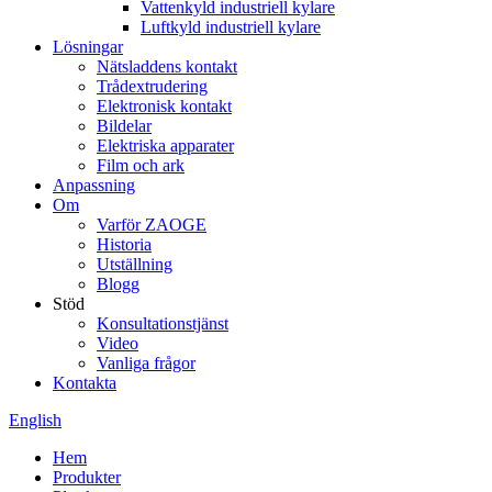
Vattenkyld industriell kylare
Luftkyld industriell kylare
Lösningar
Nätsladdens kontakt
Trådextrudering
Elektronisk kontakt
Bildelar
Elektriska apparater
Film och ark
Anpassning
Om
Varför ZAOGE
Historia
Utställning
Blogg
Stöd
Konsultationstjänst
Video
Vanliga frågor
Kontakta
English
Hem
Produkter