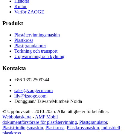
Historia
Kultur
Varför ZAOGE
Produkt
Plaståtervinningsmaskin
Plastkross
Plastgranulatorer
Torkning och transport
Uppvärmning och kylning
Kontakta
+86 13922509344
sales@zaogecn.com
lily@izaoge.com
Dongguan/ Taiwan/Mumbai/ Noida
© Upphovsrätt - 2010-2025: Alla rättigheter förbehållna.
Webbplatskarta
-
AMP Mobil
dokumentförstörare för plaståtervinning
,
Plastgranulator
,
Plaststrimlingsmaskin
,
Plastkross
,
Plastkrossmaskin
,
industriell
plastkross
,