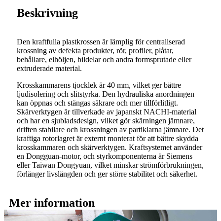
Beskrivning
Den kraftfulla plastkrossen är lämplig för centraliserad
krossning av defekta produkter, rör, profiler, plåtar,
behållare, elhöljen, bildelar och andra formsprutade eller
extruderade material.
Krosskammarens tjocklek är 40 mm, vilket ger bättre
ljudisolering och slitstyrka. Den hydrauliska anordningen
kan öppnas och stängas säkrare och mer tillförlitligt.
Skärverktygen är tillverkade av japanskt NACHI-material
och har en sjubladsdesign, vilket gör skärningen jämnare,
driften stabilare och krossningen av partiklarna jämnare. Det
kraftiga rotorlagret är externt monterat för att bättre skydda
krosskammaren och skärverktygen. Kraftsystemet använder
en Dongguan-motor, och styrkomponenterna är Siemens
eller Taiwan Dongyuan, vilket minskar strömförbrukningen,
förlänger livslängden och ger större stabilitet och säkerhet.
Mer information