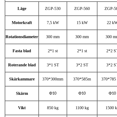
Läge
ZGP-530
ZGP-560
ZGP-5
Motorkraft
7,5 kW
15 kW
22 k
Rotationsdiameter
300 mm
300 mm
300 m
Fasta blad
2*1 st
2*1 st
2*2 S
Roterande blad
3*1 ST
3*2 ST
3*2 S
Skärkammare
370*300mm
370*585m
370*785
Skärm
Φ10
Φ10
Φ10
Vikt
850 kg
1100 kg
1500 