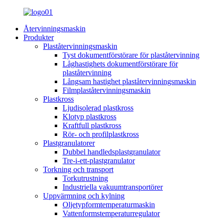
Återvinningsmaskin
Produkter
Plaståtervinningsmaskin
Tyst dokumentförstörare för plaståtervinning
Låghastighets dokumentförstörare för
plaståtervinning
Långsam hastighet plaståtervinningsmaskin
Filmplaståtervinningsmaskin
Plastkross
Ljudisolerad plastkross
Klotyp plastkross
Kraftfull plastkross
Rör- och profilplastkross
Plastgranulatorer
Dubbel handledsplastgranulator
Tre-i-ett-plastgranulator
Torkning och transport
Torkutrustning
Industriella vakuumtransportörer
Uppvärmning och kylning
Oljetypformtemperaturmaskin
Vattenformstemperaturregulator