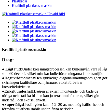
Plastkross
Kraftfull plastkrossmaskin
Kraftfull plastkrossmaskin
Drag:
● Lågt ljud:
Under krossningsprocessen kan bullernivån vara så låg
som 60 decibel, vilket minskar bullerföroreningarna i arbetsmiljön.
●
Högt vridmoment:
Den sjubladiga diagonalskärningsdesignen gör
skärningen kraftfullare och jämnare, vilket förbättrar
krosseffektiviteten.
●
Enkelt underhåll:
Lagren är externt monterade, och både de
rörliga och statiska bladen kan justeras inuti fixturen, vilket gör
underhåll och skötsel enkelt.
●
Supertålig:
Livslängden kan nå 5–20 år, med hög hållbarhet och
förmåga att arbeta stabilt under långa perioder.